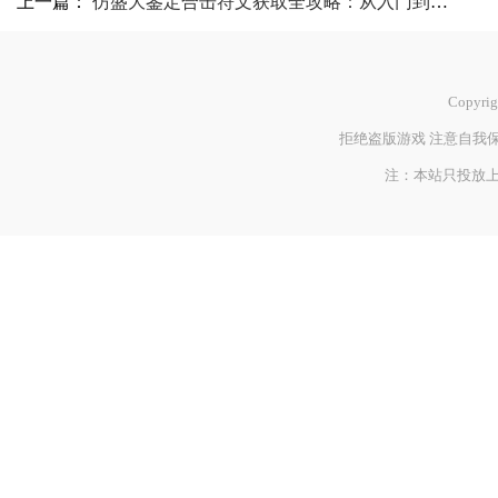
上一篇：
仿盛大鉴定合击符文获取全攻略：从入门到精通
Copyrig
拒绝盗版游戏 注意自我保
注：本站只投放上海