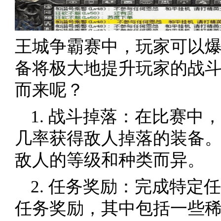
王城争霸赛中，玩家可以
备将极大地提升玩家的战
而来呢？
1. 战斗掉落：在比赛中
几率获得敌人掉落的装备
敌人的等级和种类而异。
2. 任务奖励：完成特定
任务奖励，其中包括一些