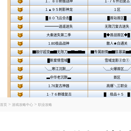
>
>
首页
游戏攻略中心
职业攻略