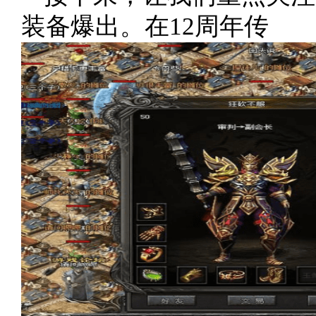
装备爆出。在12周年传