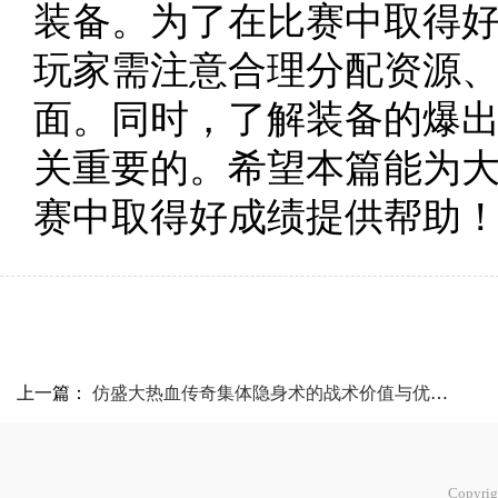
装备。为了在比赛中取得
玩家需注意合理分配资源
面。同时，了解装备的爆
关重要的。希望本篇能为大
赛中取得好成绩提供帮助
上一篇：
仿盛大热血传奇集体隐身术的战术价值与优化方向
Copyrig